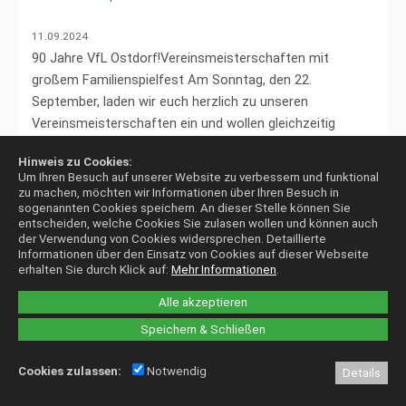
11.09.2024
90 Jahre VfL Ostdorf!Vereinsmeisterschaften mit
großem Familienspielfest Am Sonntag, den 22.
September, laden wir euch herzlich zu unseren
Vereinsmeisterschaften ein und wollen gleichzeitig
gemeinsam 90 Jahre VfL Ostdorf feiern. Es erwarten
Hinweis zu Cookies:
euch...
Weiterlesen
Um Ihren Besuch auf unserer Website zu verbessern und funktional
zu machen, möchten wir Informationen über Ihren Besuch in
sogenannten Cookies speichern. An dieser Stelle können Sie
entscheiden, welche Cookies Sie zulasen wollen und können auch
der Verwendung von Cookies widersprechen.
Detaillierte
Informationen über den Einsatz von Cookies auf dieser Webseite
erhalten Sie durch Klick auf:
Mehr Informationen
.
Alle akzeptieren
Speichern & Schließen
Cookies zulassen:
Notwendig
Details
Gesundheitskurse beim VfL Ostdorf ab